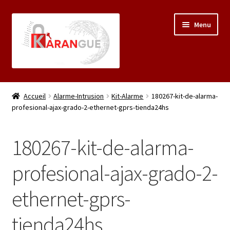
Aller
Aller
Menu
à
au
la
contenu
navigation
Accueil
Accueil
Alarme-Intrusion
Kit-Alarme
180267-kit-de-alarma-
profesional-ajax-grado-2-ethernet-gprs-tienda24hs
Á propos
Mon compte
180267-kit-de-alarma-
Panier
profesional-ajax-grado-2-
ethernet-gprs-
Validation de la commande
tienda24hs
Boutique