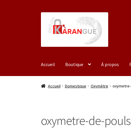
Aller
Aller
à
au
la
contenu
navigation
Accueil
Boutique
Á propos
Accueil
Á propos
Mon compte
Panier
Validat
Accueil
Domestique
Oxymètre
oxymetre-
oxymetre-de-pouls