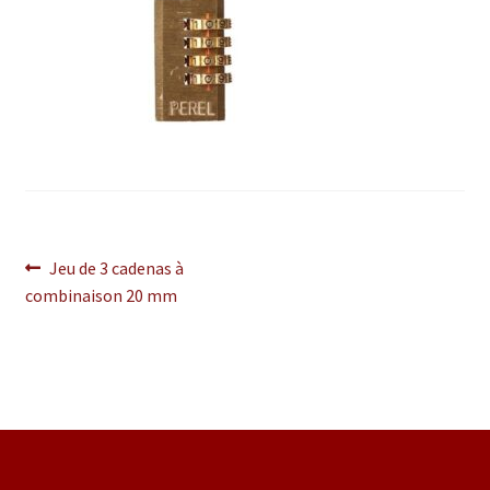
Navigation
Article
Jeu de 3 cadenas à
précédent :
combinaison 20 mm
de
l’article