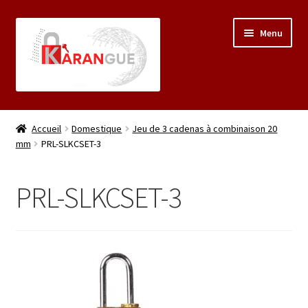
Aller
Aller
Menu
à
au
la
contenu
navigation
Accueil
Accueil
Domestique
Jeu de 3 cadenas à combinaison 20
mm
PRL-SLKCSET-3
Á propos
Mon compte
PRL-SLKCSET-3
Panier
Validation de la commande
Boutique