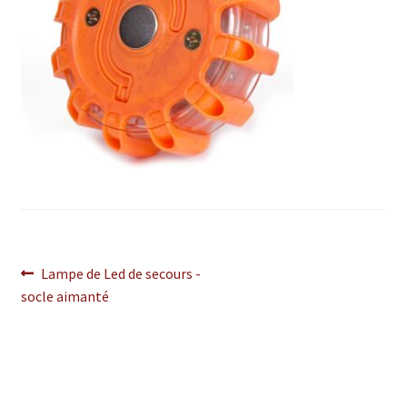
Navigation
Article
Lampe de Led de secours -
précédent :
socle aimanté
de
l’article