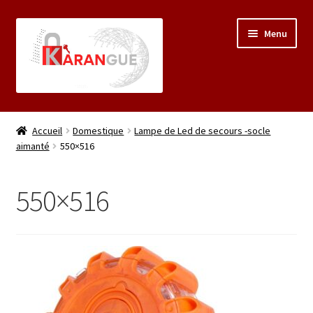
Aller
Aller
Menu
à
au
la
contenu
navigation
Accueil
Accueil
Domestique
Lampe de Led de secours -socle
aimanté
550×516
Á propos
Mon compte
550×516
Panier
Validation de la commande
Boutique