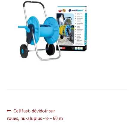
Navigation
Article
Cellfast-dévidoir sur
précédent :
roues, nu-aluplus -½ – 60 m
de