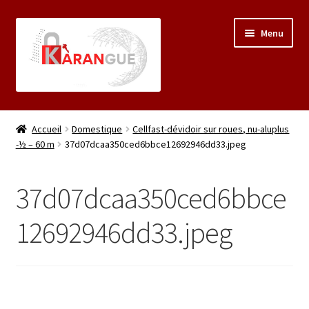
Aller
Aller
Menu
à
au
la
contenu
navigation
Accueil
Accueil
Domestique
Cellfast-dévidoir sur roues, nu-aluplus
-½ – 60 m
37d07dcaa350ced6bbce12692946dd33.jpeg
Á propos
Mon compte
37d07dcaa350ced6bbce
Panier
12692946dd33.jpeg
Validation de la commande
Boutique