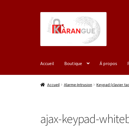
Aller
Aller
à
au
la
contenu
navigation
Accueil
Boutique
Á propos
Accueil
Á propos
Mon compte
Panier
Validat
Accueil
Alarme-Intrusion
Keypad (clavier tac
ajax-keypad-white