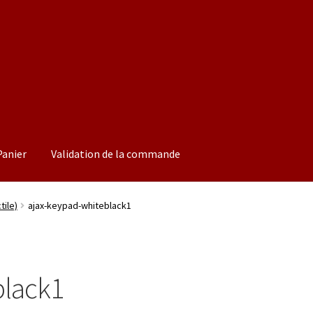
Panier
Validation de la commande
ion de la commande
Boutique
tile)
ajax-keypad-whiteblack1
black1