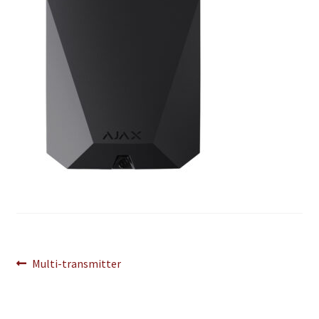
Navigation
Article
Multi-transmitter
précédent :
de